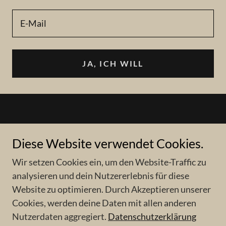
E-Mail
JA, ICH WILL
Copyright © 2022 Hanna Voß – Für mehr Gelassenheit
Diese Website verwendet Cookies.
im Leben
Wir setzen Cookies ein, um den Website-Traffic zu
analysieren und dein Nutzererlebnis für diese
Unterstützt von
Website zu optimieren. Durch Akzeptieren unserer
Cookies, werden deine Daten mit allen anderen
Nutzerdaten aggregiert.
Datenschutzerklärung
DATENSCHUTZERKLÄRUNG