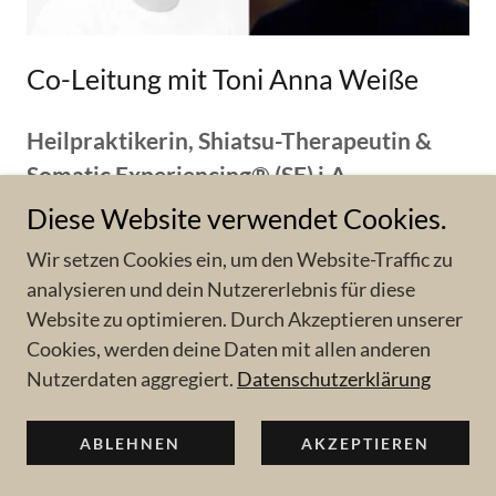
Co-Leitung mit Toni Anna Weiße
Heilpraktikerin, Shiatsu-Therapeutin &
Somatic Experiencing® (SE) i.A.
Diese Website verwendet Cookies.
"Meine Liebe zur Kreativität, Bewusstheit und
Wir setzen Cookies ein, um den Website-Traffic zu
Klarheit hat mich zur Körperarbeit gebracht.
analysieren und dein Nutzererlebnis für diese
Die Kombination aus tiefer Ruhe und
Website zu optimieren. Durch Akzeptieren unserer
Bewegung im Shiatsu fasziniert mich
Cookies, werden deine Daten mit allen anderen
persönlich sehr. Die Freude an der großen
Nutzerdaten aggregiert.
Datenschutzerklärung
Bandbreite des Lebens sehe ich auch im
ABLEHNEN
AKZEPTIEREN
Zusammenhang mit meiner vorherigen
Tätigkeit als Tontechnikerin und mich fasziniert,