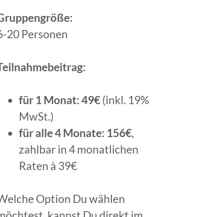
Gruppengröße:
6-20 Personen
Teilnahmebeitrag:
für 1 Monat: 49€
(inkl. 19%
MwSt.)
für alle 4 Monate: 156€
,
zahlbar in 4 monatlichen
Raten à 39€
Welche Option Du wählen
möchtest, kannst Du direkt im